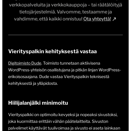
verkkopalveluita ja verkkokauppoja – tai räätälöityjä
tietojärjestelmiä. Valvomme, testaamme ja
vahdimme, että kaikki onnistuu!
Ota yhteyttä!
Vierityspalkin kehityksestä vastaa
Digitoimisto Dude
. Toimisto tunnetaan aktiivisena
WordPress-yhteisön osallistujana ja pitkän linjan WordPress-
erikoisosaajana. Dude vastaa Vierityspalkin teknisestä
kehityksestä ja ylläpidosta.
Hiilijalanjälki minimoitu
Vierityspalkki on optimoitu kevyeksi ja nopeaksi sivustoksi,
joka kuormittaa erittäin vähän päätelaitteita. Sivuston
palvelimet käyttävät tuulivoimaa ja sivusto ei aseta lainkaan