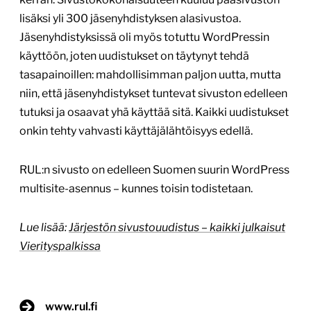
lisäksi yli 300 jäsenyhdistyksen alasivustoa.
Jäsenyhdistyksissä oli myös totuttu WordPressin
käyttöön, joten uudistukset on täytynyt tehdä
tasapainoillen: mahdollisimman paljon uutta, mutta
niin, että jäsenyhdistykset tuntevat sivuston edelleen
tutuksi ja osaavat yhä käyttää sitä. Kaikki uudistukset
onkin tehty vahvasti käyttäjälähtöisyys edellä.
RUL:n sivusto on edelleen Suomen suurin WordPress
multisite-asennus – kunnes toisin todistetaan.
Lue lisää:
Järjestön sivustouudistus – kaikki julkaisut
Vierityspalkissa
www.rul.fi