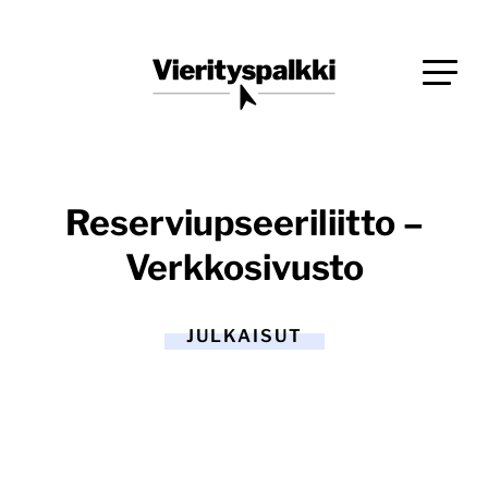
Siirry
Blogi verkkopalveluiden uudistajille ja kehittäjille
suoraan
Vierityspalkki.fi
sisältöön
Reserviupseeriliitto –
Verkkosivusto
JULKAISUT