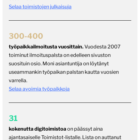
Selaa toimistojen julkaisuja
300-400
työpaikkailmoitusta vuosittain.
Vuodesta 2007
toiminut ilmoituspalsta on edelleen sivuston
suosituin osio. Moni asiantuntija on löytänyt
useammankin työpaikan palstan kautta vuosien
varrella.
Selaa avoimia työpaikkoja
31
kokenutta digitoimistoa
on päässyt aina
ajantasaiselle Toimistot-listalle. Lista on auttanut