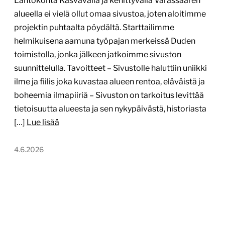
Lähtökohta Kasvavalla ja kehittyvällä Varassaaren
alueella ei vielä ollut omaa sivustoa, joten aloitimme
projektin puhtaalta pöydältä. Starttailimme
helmikuisena aamuna työpajan merkeissä Duden
toimistolla, jonka jälkeen jatkoimme sivuston
suunnittelulla. Tavoitteet – Sivustolle haluttiin uniikki
ilme ja fiilis joka kuvastaa alueen rentoa, eläväistä ja
boheemia ilmapiiriä – Sivuston on tarkoitus levittää
tietoisuutta alueesta ja sen nykypäivästä, historiasta
[…]
Lue lisää
4.6.2026