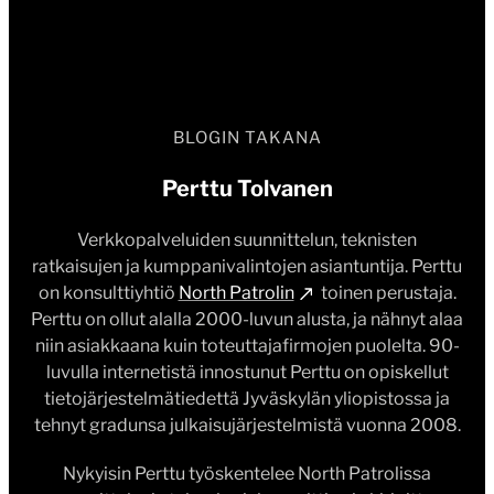
BLOGIN TAKANA
Perttu Tolvanen
Verkkopalveluiden suunnittelun, teknisten
ratkaisujen ja kumppanivalintojen asiantuntija. Perttu
on konsulttiyhtiö
North Patrolin
toinen perustaja.
Perttu on ollut alalla 2000-luvun alusta, ja nähnyt alaa
niin asiakkaana kuin toteuttajafirmojen puolelta. 90-
luvulla internetistä innostunut Perttu on opiskellut
tietojärjestelmätiedettä Jyväskylän yliopistossa ja
tehnyt gradunsa julkaisujärjestelmistä vuonna 2008.
Nykyisin Perttu työskentelee North Patrolissa