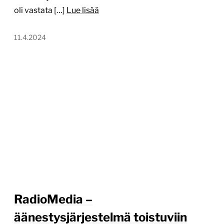
oli vastata […]
Lue lisää
11.4.2024
RadioMedia –
äänestysjärjestelmä toistuviin