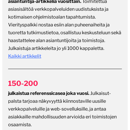
asiantuntija-artikkelia vuosittain.
Toimitettua
asiasisältöä verkkopalveluiden uudistuksista ja
kotimaisen ohjelmistoalan tapahtumista.
Vierityspalkki nostaa esiin alan puheenaiheita ja
tuoretta tutkimustietoa, osallistuu keskusteluun sekä
haastattelee alan asiantuntijoita ja toimistoja.
Julkaistuja artikkeleita jo yli 1000 kappaletta.
Kaikki artikkelit
150-200
julkaistua referenssicasea joka vuosi.
Julkaisut-
palsta tarjoaa näkyvyyttä kiinnostaville uusille
verkkopalveluille ja web-sovelluksille, ja antaa
asiakkaille mahdollisuuden arvioida eri toimistojen
osaamista.