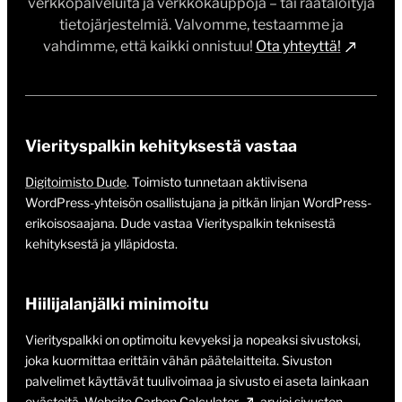
verkkopalveluita ja verkkokauppoja – tai räätälöityjä
tietojärjestelmiä. Valvomme, testaamme ja
vahdimme, että kaikki onnistuu!
Ota yhteyttä!
Vierityspalkin kehityksestä vastaa
Digitoimisto Dude
. Toimisto tunnetaan aktiivisena
WordPress-yhteisön osallistujana ja pitkän linjan WordPress-
erikoisosaajana. Dude vastaa Vierityspalkin teknisestä
kehityksestä ja ylläpidosta.
Hiilijalanjälki minimoitu
Vierityspalkki on optimoitu kevyeksi ja nopeaksi sivustoksi,
joka kuormittaa erittäin vähän päätelaitteita. Sivuston
palvelimet käyttävät tuulivoimaa ja sivusto ei aseta lainkaan
evästeitä.
Website Carbon Calculator
arvioi sivuston