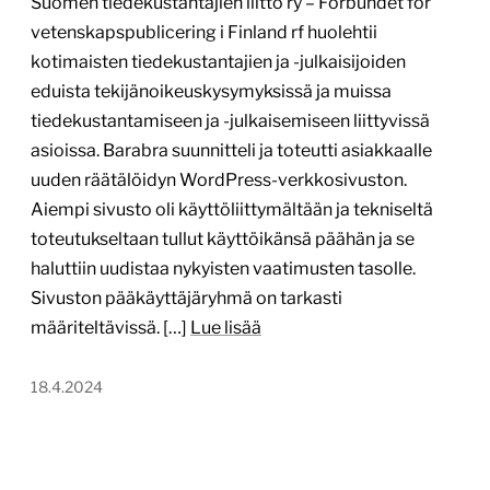
Suomen tiedekustantajien liitto ry – Förbundet för
vetenskapspublicering i Finland rf huolehtii
kotimaisten tiedekustantajien ja -julkaisijoiden
eduista tekijänoikeuskysymyksissä ja muissa
tiedekustantamiseen ja -julkaisemiseen liittyvissä
asioissa. Barabra suunnitteli ja toteutti asiakkaalle
uuden räätälöidyn WordPress-verkkosivuston.
Aiempi sivusto oli käyttöliittymältään ja tekniseltä
toteutukseltaan tullut käyttöikänsä päähän ja se
haluttiin uudistaa nykyisten vaatimusten tasolle.
Sivuston pääkäyttäjäryhmä on tarkasti
määriteltävissä. […]
Lue lisää
18.4.2024