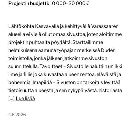
Projektin budjetti:
10 000–30 000 €
Lähtökohta Kasvavalla ja kehittyvällä Varassaaren
alueella ei vielä ollut omaa sivustoa, joten aloitimme
projektin puhtaalta pöydältä. Starttailimme
helmikuisena aamuna työpajan merkeissä Duden
toimistolla, jonka jälkeen jatkoimme sivuston
suunnittelulla. Tavoitteet – Sivustolle haluttiin uniikki
ilme ja fiilis joka kuvastaa alueen rentoa, eläväistä ja
boheemia ilmapiiriä – Sivuston on tarkoitus levittää
tietoisuutta alueesta ja sen nykypäivästä, historiasta
[…]
Lue lisää
4.6.2026