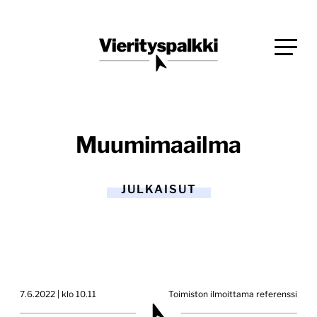
Siirry
Blogi verkkopalveluiden uudistajille ja kehittäjille
suoraan
Vierityspalkki.fi
sisältöön
Muumimaailma
JULKAISUT
7.6.2022 | klo 10.11
Toimiston ilmoittama referenssi