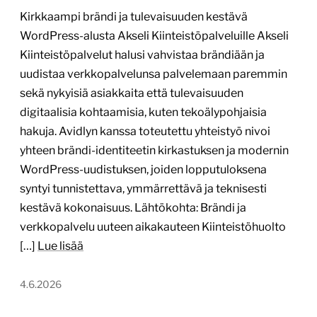
Kirkkaampi brändi ja tulevaisuuden kestävä
WordPress-alusta Akseli Kiinteistöpalveluille Akseli
Kiinteistöpalvelut halusi vahvistaa brändiään ja
uudistaa verkkopalvelunsa palvelemaan paremmin
sekä nykyisiä asiakkaita että tulevaisuuden
digitaalisia kohtaamisia, kuten tekoälypohjaisia
hakuja. Avidlyn kanssa toteutettu yhteistyö nivoi
yhteen brändi-identiteetin kirkastuksen ja modernin
WordPress-uudistuksen, joiden lopputuloksena
syntyi tunnistettava, ymmärrettävä ja teknisesti
kestävä kokonaisuus. Lähtökohta: Brändi ja
verkkopalvelu uuteen aikakauteen Kiinteistöhuolto
[…]
Lue lisää
4.6.2026