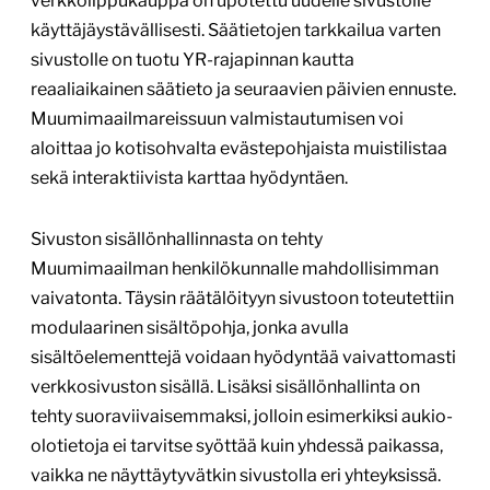
verkkolippukauppa on upotettu uudelle sivustolle
käyttäjäystävällisesti. Säätietojen tarkkailua varten
sivustolle on tuotu YR-rajapinnan kautta
reaaliaikainen säätieto ja seuraavien päivien ennuste.
Muumimaailmareissuun valmistautumisen voi
aloittaa jo kotisohvalta evästepohjaista muistilistaa
sekä interaktiivista karttaa hyödyntäen.
Sivuston sisällönhallinnasta on tehty
Muumimaailman henkilökunnalle mahdollisimman
vaivatonta. Täysin räätälöityyn sivustoon toteutettiin
modulaarinen sisältöpohja, jonka avulla
sisältöelementtejä voidaan hyödyntää vaivattomasti
verkkosivuston sisällä. Lisäksi sisällönhallinta on
tehty suoraviivaisemmaksi, jolloin esimerkiksi aukio-
olotietoja ei tarvitse syöttää kuin yhdessä paikassa,
vaikka ne näyttäytyvätkin sivustolla eri yhteyksissä.