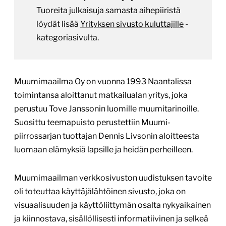
Tuoreita julkaisuja samasta aihepiiristä
löydät lisää
Yrityksen sivusto kuluttajille
-
kategoriasivulta.
Muumimaailma Oy on vuonna 1993 Naantalissa
toimintansa aloittanut matkailualan yritys, joka
perustuu Tove Janssonin luomille muumitarinoille.
Suosittu teemapuisto perustettiin Muumi-
piirrossarjan tuottajan Dennis Livsonin aloitteesta
luomaan elämyksiä lapsille ja heidän perheilleen.
Muumimaailman verkkosivuston uudistuksen tavoite
oli toteuttaa käyttäjälähtöinen sivusto, joka on
visuaalisuuden ja käyttöliittymän osalta nykyaikainen
ja kiinnostava, sisällöllisesti informatiivinen ja selkeä