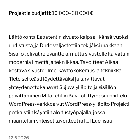
Projektin budjetti:
10 000–30 000 €
Lähtökohta Espatentin sivusto kaipasi ikänsä vuoksi
uudistusta, ja Dude valjastettiin tekijäksi urakkaan.
Sisällöt olivat relevantteja, mutta sivustolle kaivattiin
modernia ilmettä ja tekniikkaa. Tavoitteet Aikaa
kestävä sivusto: ilme, käyttökokemus ja tekniikka
Tieto selkeästi löydettäväksi ja tarvittavat
yhteydenottokanavat Sujuva ylläpito ja sisällön
päivittäminen Mitä tehtiin Käyttöliittymäsuunnittelu
WordPress-verkkosivut WordPress-ylläpito Projekti
potkaistiin käyntiin aloitustyöpajalla, jossa
määriteltiin yhteiset tavoitteet ja […]
Lue lisää
12.6.2026