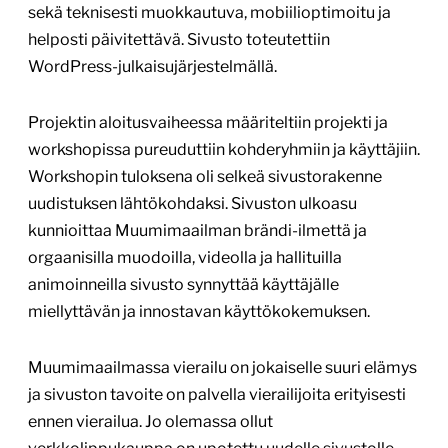
sekä teknisesti muokkautuva, mobiilioptimoitu ja
helposti päivitettävä. Sivusto toteutettiin
WordPress-julkaisujärjestelmällä.
Projektin aloitusvaiheessa määriteltiin projekti ja
workshopissa pureuduttiin kohderyhmiin ja käyttäjiin.
Workshopin tuloksena oli selkeä sivustorakenne
uudistuksen lähtökohdaksi. Sivuston ulkoasu
kunnioittaa Muumimaailman brändi-ilmettä ja
orgaanisilla muodoilla, videolla ja hallituilla
animoinneilla sivusto synnyttää käyttäjälle
miellyttävän ja innostavan käyttökokemuksen.
Muumimaailmassa vierailu on jokaiselle suuri elämys
ja sivuston tavoite on palvella vierailijoita erityisesti
ennen vierailua. Jo olemassa ollut