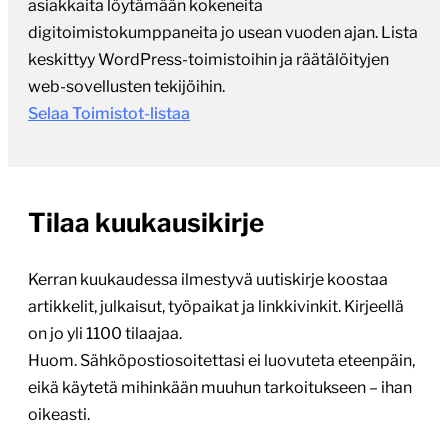
asiakkaita löytämään kokeneita
digitoimistokumppaneita jo usean vuoden ajan. Lista
keskittyy WordPress-toimistoihin ja räätälöityjen
web-sovellusten tekijöihin.
Selaa Toimistot-listaa
Tilaa kuukausikirje
Kerran kuukaudessa ilmestyvä uutiskirje koostaa
artikkelit, julkaisut, työpaikat ja linkkivinkit. Kirjeellä
on jo yli 1100 tilaajaa.
Huom. Sähköpostiosoitettasi ei luovuteta eteenpäin,
eikä käytetä mihinkään muuhun tarkoitukseen – ihan
oikeasti.