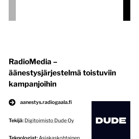
äänestysjärjestelmä toistuviin
kampanjoihin
aanestys.radiogaala.fi
Tekijä:
Digitoimisto Dude Oy
Teknologiat:
Asiakaskohtainen
ohjelmointityö, WordPress
Projektin budjetti:
10 000–30 000 €
Projektin tyyppi:
Web-sovellus, mobiilisovellus tai
asiointipalvelu, Yrityksen sivusto kuluttajille