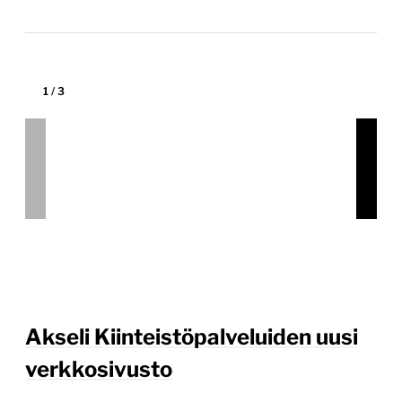
1
/
3
Akseli Kiinteistöpalveluiden uusi
verkkosivusto
akseli.fi
Tekijä:
Avidly
Tärkein teknologia:
WordPress
Projektin budjetti:
30 000–60 000 €