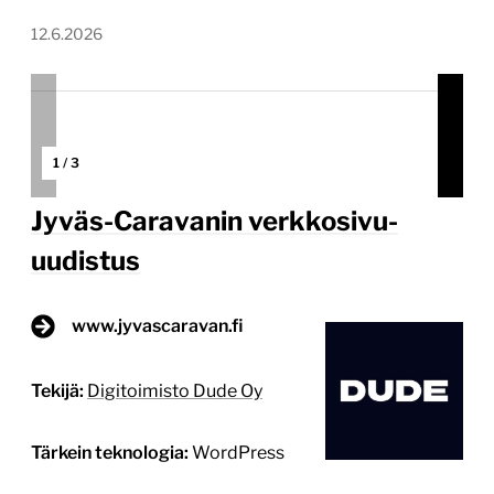
12.6.2026
1
/
3
Jyväs-Caravanin verkkosivu-
uudistus
www.jyvascaravan.fi
Tekijä:
Digitoimisto Dude Oy
Tärkein teknologia:
WordPress