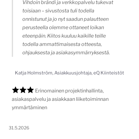
1
/
3
Visit Himos-Jämsä –
matkailusivuston uudistus
visithimosjamsa.fi
Tekijä:
Trimedia Oy
Tärkein teknologia:
WordPress
Projektin budjetti:
30 000–60 000 €