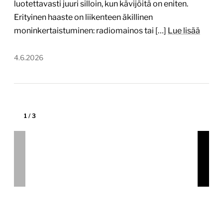
1
/
3
Varassaari – uusi verkkosivusto
varassaari.fi
Tekijä:
Digitoimisto Dude Oy