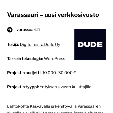
Tärkein teknologia:
WordPress
Projektin budjetti:
10 000–30 000 €
Projektin tyyppi:
Yrityksen sivusto kuluttajille
Lähtökohta Kasvavalla ja kehittyvällä Varassaaren
alueella ei vielä ollut omaa sivustoa, joten aloitimme
projektin puhtaalta pöydältä. Starttailimme
helmikuisena aamuna työpajan merkeissä Duden
toimistolla, jonka jälkeen jatkoimme sivuston
suunnittelulla. Tavoitteet – Sivustolle haluttiin uniikki
ilme ja fiilis joka kuvastaa alueen rentoa, eläväistä ja
boheemia ilmapiiriä – Sivuston on tarkoitus levittää
tietoisuutta alueesta ja sen nykypäivästä, historiasta
[…]
Lue lisää