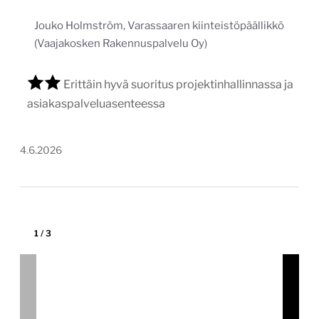
1
/
3
Kauppakeskus Kaaren verkko­
palvelun uudistus
kauppakeskuskaari.fi
Tekijä:
Into-Digital Oy
Tärkein teknologia:
WordPress
Projektin budjetti:
30 000–60 000 €