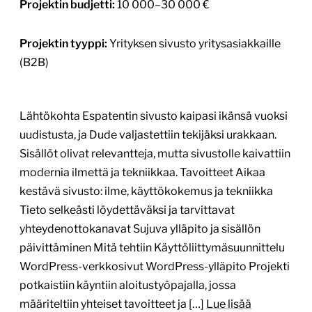
Projektin budjetti:
10 000–30 000 €
Projektin tyyppi:
Yrityksen sivusto yritysasiakkaille
(B2B)
Lähtökohta Espatentin sivusto kaipasi ikänsä vuoksi
uudistusta, ja Dude valjastettiin tekijäksi urakkaan.
Sisällöt olivat relevantteja, mutta sivustolle kaivattiin
modernia ilmettä ja tekniikkaa. Tavoitteet Aikaa
kestävä sivusto: ilme, käyttökokemus ja tekniikka
Tieto selkeästi löydettäväksi ja tarvittavat
yhteydenottokanavat Sujuva ylläpito ja sisällön
päivittäminen Mitä tehtiin Käyttöliittymäsuunnittelu
WordPress-verkkosivut WordPress-ylläpito Projekti
potkaistiin käyntiin aloitustyöpajalla, jossa
määriteltiin yhteiset tavoitteet ja […]
Lue lisää