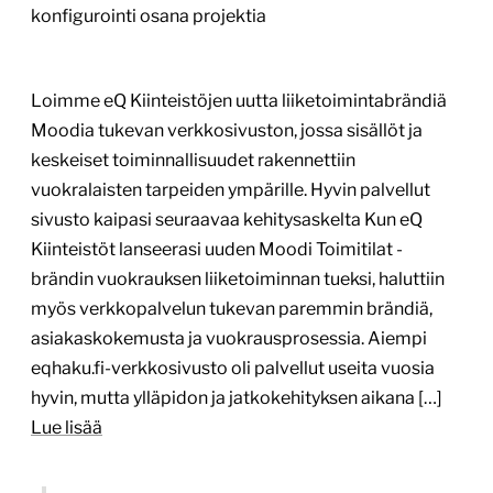
Vihdoin brändi ja verkkopalvelu tukevat
toisiaan – sivustosta tuli todella
onnistunut ja jo nyt saadun palautteen
perusteella olemme ottaneet loikan
eteenpäin. Kiitos kuuluu kaikille teille
todella ammattimaisesta otteesta,
ohjauksesta ja asiakasymmärryksestä.
Katja Holmström, Asiakkuusjohtaja, eQ Kiinteistöt
Erinomainen projektinhallinta,
asiakaspalvelu ja asiakkaan liiketoiminnan
ymmärtäminen
31.5.2026