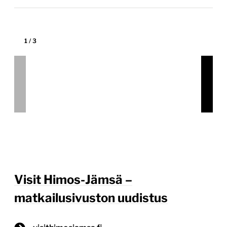
Projektin tyyppi:
Kunnan verkkopalvelu
Visit Himos–Jämsän matkailualueelle suunniteltiin ja
toteutettiin moderni WordPress-verkkopalvelu, joka
palvelee eri matkailijaryhmiä, parantaa
löydettävyyttä ja tekee alueen tarjonnasta
helpommin saavutettavan. Matkailijaystävällinen
verkkopalvelu kasvun tueksi Visithimosjamsa.fi-
uudistuksessa tavoitteena oli rakentaa selkeä,
visuaalisesti houkutteleva ja teknisesti varma
verkkopalvelu, joka tukee alueen matkailun kasvua
sekä kotimaassa että kansainvälisesti.
Kokonaisuudessa uudistettiin sivuston rakenne,
navigointi ja käyttäjäpolut vastaamaan paremmin eri
kohderyhmien […]
Lue lisää