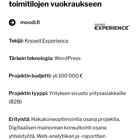
konfigurointi osana projektia
Loimme eQ Kiinteistöjen uutta liiketoimintabrändiä
Moodia tukevan verkkosivuston, jossa sisällöt ja
keskeiset toiminnallisuudet rakennettiin
vuokralaisten tarpeiden ympärille. Hyvin palvellut
sivusto kaipasi seuraavaa kehitysaskelta Kun eQ
Kiinteistöt lanseerasi uuden Moodi Toimitilat -
brändin vuokrauksen liiketoiminnan tueksi, haluttiin
myös verkkopalvelun tukevan paremmin brändiä,
asiakaskokemusta ja vuokrausprosessia. Aiempi
eqhaku.fi-verkkosivusto oli palvellut useita vuosia
hyvin, mutta ylläpidon ja jatkokehityksen aikana […]
Lue lisää