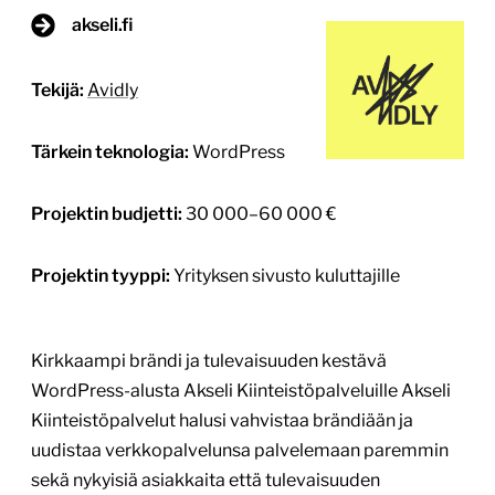
Projektin tyyppi:
Yrityksen sivusto kuluttajille
Kirkkaampi brändi ja tulevaisuuden kestävä
WordPress-alusta Akseli Kiinteistöpalveluille Akseli
Kiinteistöpalvelut halusi vahvistaa brändiään ja
uudistaa verkkopalvelunsa palvelemaan paremmin
sekä nykyisiä asiakkaita että tulevaisuuden
digitaalisia kohtaamisia, kuten tekoälypohjaisia
hakuja. Avidlyn kanssa toteutettu yhteistyö nivoi
yhteen brändi-identiteetin kirkastuksen ja modernin
WordPress-uudistuksen, joiden lopputuloksena
syntyi tunnistettava, ymmärrettävä ja teknisesti
kestävä kokonaisuus. Lähtökohta: Brändi ja
verkkopalvelu uuteen aikakauteen Kiinteistöhuolto
[…]
Lue lisää