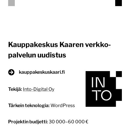
Projektin tyyppi:
Yrityksen sivusto kuluttajille
Vastasimme Kauppakeskus Kaaren verkkosivuston
kokonaisuudistuksesta. Samassa projektissa
toteutimme myös kauppakeskuksen fyysiset
diginäytöt ja huolehdimme, että ne muodostavat
yhtenäisen kokonaisuuden verkkosivuston kanssa.
Tavoitteena oli rakentaa selkeä ja helposti
ylläpidettävä digitaalinen kokonaisuus, joka palvelee
sekä kauppakeskuksen kävijöitä että liikkeiden
ylläpitäjiä. Sivuston visuaalinen ilme suunniteltiin
Kaaren brändin ja ”erityisen arkinen” -positioinnin
mukaiseksi. Sisältörakenne suunniteltiin
kävijälähtöisesti: liikkeet, ravintolat, tarjoukset, […]
Lue lisää