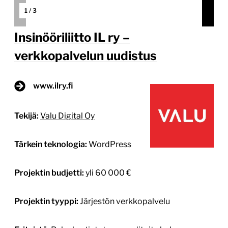
1
/
3
Insinööriliitto IL ry –
verkkopalvelun uudistus
www.ilry.fi
Tekijä:
Valu Digital Oy
Tärkein teknologia:
WordPress
Projektin budjetti:
yli 60 000 €
Projektin tyyppi:
Järjestön verkkopalvelu