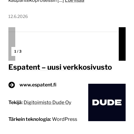
kaupantekoprosessin […]
Lue lisää
12.6.2026
1
/
3
Espatent – uusi verkkosivusto
www.espatent.fi
Tekijä:
Digitoimisto Dude Oy
Tärkein teknologia:
WordPress