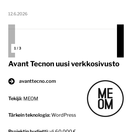
12.6.2026
1
/
3
Avant Tecnon uusi verkkosivusto
avanttecno.com
Tekijä:
MEOM
Tärkein teknologia:
WordPress
Projektin budjetti:
yli 60 000 €