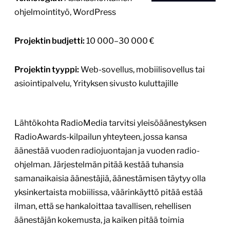
Lähtökohta RadioMedia tarvitsi yleisöäänestyksen
RadioAwards-kilpailun yhteyteen, jossa kansa
äänestää vuoden radiojuontajan ja vuoden radio-
ohjelman. Järjestelmän pitää kestää tuhansia
samanaikaisia äänestäjiä, äänestämisen täytyy olla
yksinkertaista mobiilissa, väärinkäyttö pitää estää
ilman, että se hankaloittaa tavallisen, rehellisen
äänestäjän kokemusta, ja kaiken pitää toimia
luotettavasti juuri silloin, kun kävijöitä on eniten.
Erityinen haaste on liikenteen äkillinen
moninkertaistuminen: radiomainos tai […]
Lue lisää
4.6.2026