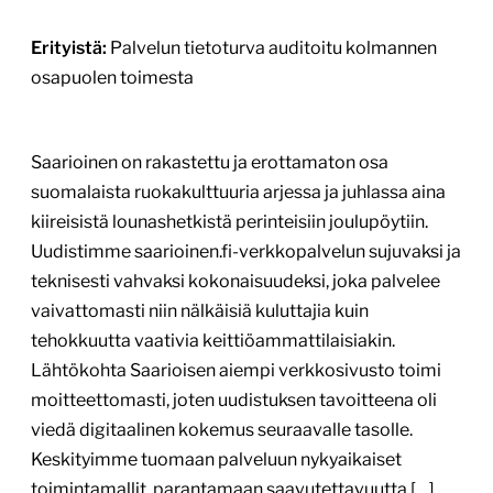
Erityistä:
Palvelun tietoturva auditoitu kolmannen
osapuolen toimesta
Saarioinen on rakastettu ja erottamaton osa
suomalaista ruokakulttuuria arjessa ja juhlassa aina
kiireisistä lounashetkistä perinteisiin joulupöytiin.
Uudistimme saarioinen.fi-verkkopalvelun sujuvaksi ja
teknisesti vahvaksi kokonaisuudeksi, joka palvelee
vaivattomasti niin nälkäisiä kuluttajia kuin
tehokkuutta vaativia keittiöammattilaisiakin.
Lähtökohta Saarioisen aiempi verkkosivusto toimi
moitteettomasti, joten uudistuksen tavoitteena oli
viedä digitaalinen kokemus seuraavalle tasolle.
Keskityimme tuomaan palveluun nykyaikaiset
toimintamallit, parantamaan saavutettavuutta […]