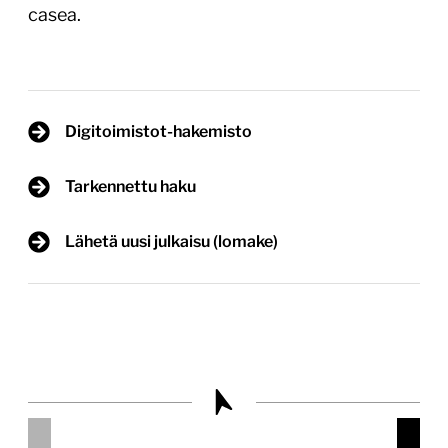
casea.
Digitoimistot-hakemisto
Tarkennettu haku
Lähetä uusi julkaisu (lomake)