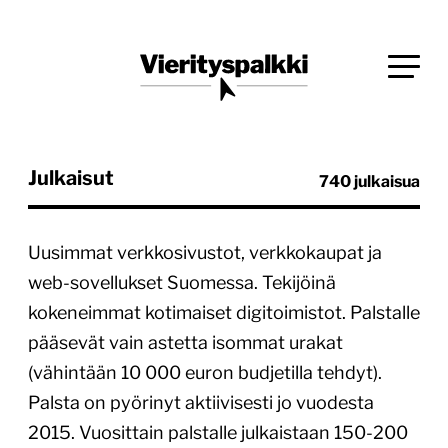
Siirry
Blogi verkkopalveluiden uudistajille ja kehittäjille
suoraan
Vierityspalkki.fi
sisältöön
Julkaisut
740 julkaisua
Uusimmat verkkosivustot, verkkokaupat ja
web-sovellukset Suomessa. Tekijöinä
kokeneimmat kotimaiset digitoimistot. Palstalle
pääsevät vain astetta isommat urakat
(vähintään 10 000 euron budjetilla tehdyt).
Palsta on pyörinyt aktiivisesti jo vuodesta
2015. Vuosittain palstalle julkaistaan 150-200