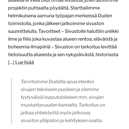
Tarvitsimme Dudelta apua etenkin
sivujen tekniseen puoleen ja olemme
tyytyväisiä lopputulokseen mm. sivujen
muokattavuuden kannalta. Tarkoitus on
jatkaa yhteistyötä myös jatkossa
sivuston ylläpidon ja kehityksen osalta.
Jouko Holmström, Varassaaren kiinteistöpäällikkö
(Vaajakosken Rakennuspalvelu Oy)
Erittäin hyvä suoritus projektinhallinnassa ja
asiakaspalveluasenteessa
4.6.2026