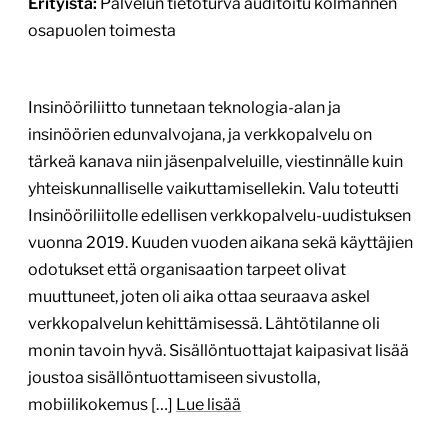
Erityistä:
Palvelun tietoturva auditoitu kolmannen
osapuolen toimesta
Insinööriliitto tunnetaan teknologia-alan ja
insinöörien edunvalvojana, ja verkkopalvelu on
tärkeä kanava niin jäsenpalveluille, viestinnälle kuin
yhteiskunnalliselle vaikuttamisellekin. Valu toteutti
Insinööriliitolle edellisen verkkopalvelu-uudistuksen
vuonna 2019. Kuuden vuoden aikana sekä käyttäjien
odotukset että organisaation tarpeet olivat
muuttuneet, joten oli aika ottaa seuraava askel
verkkopalvelun kehittämisessä. Lähtötilanne oli
monin tavoin hyvä. Sisällöntuottajat kaipasivat lisää
joustoa sisällöntuottamiseen sivustolla,
mobiilikokemus […]
Lue lisää