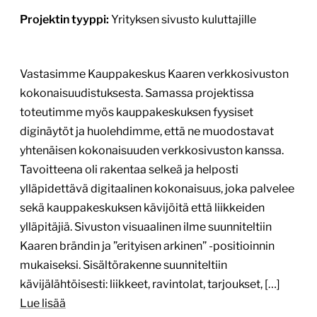
4.6.2026
1
/
3
Moodi.fi – uusi verkkopalvelu