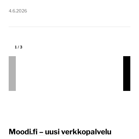
toimitilojen vuokraukseen
moodi.fi
Tekijä:
Knowit Experience
Tärkein teknologia:
WordPress
Projektin budjetti:
yli 100 000 €
Projektin tyyppi:
Yrityksen sivusto yritysasiakkaille
(B2B)
Erityistä:
Hakukoneoptimointia osana projektia,
Digitaalisen mainonnan konsultointi osana
yhteistyötä, Web-analytiikan ja -raporttien