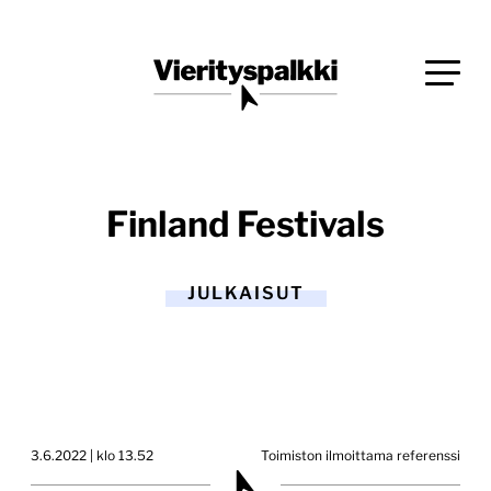
Siirry
Blogi verkkopalveluiden uudistajille ja kehittäjille
suoraan
Vierityspalkki.fi
sisältöön
Finland Festivals
JULKAISUT
3.6.2022 | klo 13.52
Toimiston ilmoittama referenssi