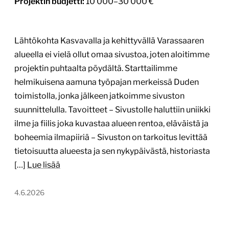
Projektin budjetti:
10 000–30 000 €
Lähtökohta Kasvavalla ja kehittyvällä Varassaaren
alueella ei vielä ollut omaa sivustoa, joten aloitimme
projektin puhtaalta pöydältä. Starttailimme
helmikuisena aamuna työpajan merkeissä Duden
toimistolla, jonka jälkeen jatkoimme sivuston
suunnittelulla. Tavoitteet – Sivustolle haluttiin uniikki
ilme ja fiilis joka kuvastaa alueen rentoa, eläväistä ja
boheemia ilmapiiriä – Sivuston on tarkoitus levittää
tietoisuutta alueesta ja sen nykypäivästä, historiasta
[…]
Lue lisää
4.6.2026