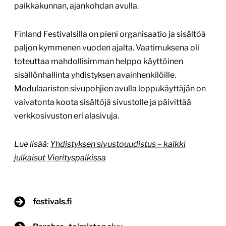
paikkakunnan, ajankohdan avulla.
Finland Festivalsilla on pieni organisaatio ja sisältöä
paljon kymmenen vuoden ajalta. Vaatimuksena oli
toteuttaa mahdollisimman helppo käyttöinen
sisällönhallinta yhdistyksen avainhenkilöille.
Modulaaristen sivupohjien avulla loppukäyttäjän on
vaivatonta koota sisältöjä sivustolle ja päivittää
verkkosivuston eri alasivuja.
Lue lisää:
Yhdistyksen sivustouudistus – kaikki
julkaisut Vierityspalkissa
festivals.fi