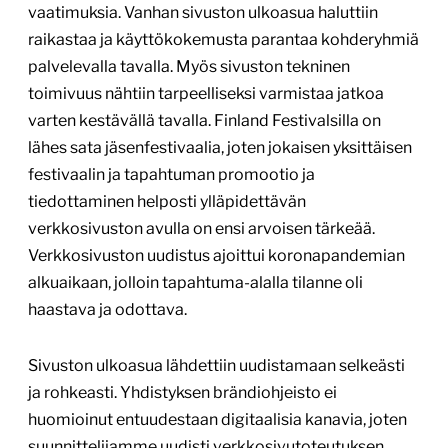
vaatimuksia. Vanhan sivuston ulkoasua haluttiin
raikastaa ja käyttökokemusta parantaa kohderyhmiä
palvelevalla tavalla. Myös sivuston tekninen
toimivuus nähtiin tarpeelliseksi varmistaa jatkoa
varten kestävällä tavalla. Finland Festivalsilla on
lähes sata jäsenfestivaalia, joten jokaisen yksittäisen
festivaalin ja tapahtuman promootio ja
tiedottaminen helposti ylläpidettävän
verkkosivuston avulla on ensi arvoisen tärkeää.
Verkkosivuston uudistus ajoittui koronapandemian
alkuaikaan, jolloin tapahtuma-alalla tilanne oli
haastava ja odottava.
Sivuston ulkoasua lähdettiin uudistamaan selkeästi
ja rohkeasti. Yhdistyksen brändiohjeisto ei
huomioinut entuudestaan digitaalisia kanavia, joten
suunnittelijamme uudisti verkkosivutoteutuksen