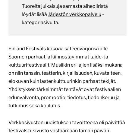
Tuoreita julkaisuja samasta aihepiiristä
löydät lisää
Järjestön verkkopalvelu
-
kategoriasivulta.
Finland Festivals kokoaa sateenvarjonsa alle
Suomen parhaat ja kiinnostavimmat taide- ja
kulttuurifestivaalit. Musiikin eri lajien lisäksi mukana
on niin tanssin, teatterin, kirjallisuuden, kuvataiteen,
elokuvan kuin lastenkulttuurinkin parhaat tekijät.
Yhdistyksen tärkeimmät tehtävät ovat festivaalien
edunvalvonta, promootio, tiedotus, tiedonkeruu ja
tutkimus sekä koulutus.
Verkkosivuston uudistuksen tavoitteena oli päivittää
festivals.fi-sivusto vastaamaan tämän päivän