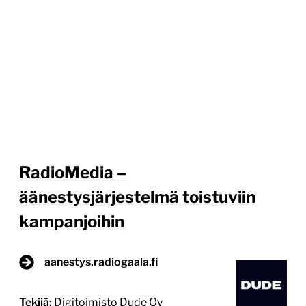
RadioMedia –
äänestysjärjestelmä toistuviin
kampanjoihin
aanestys.radiogaala.fi
Tekijä:
Digitoimisto Dude Oy