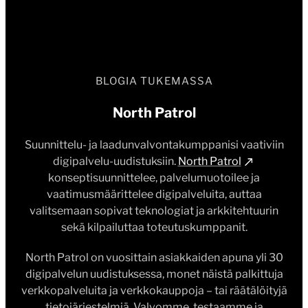
BLOGIA TUKEMASSA
North Patrol
Suunnittelu- ja laadunvalvontakumppanisi vaativiin
digipalvelu-uudistuksiin.
North Patrol
konseptisuunnittelee, palvelumuotoilee ja
vaatimusmäärittelee digipalveluita, auttaa
valitsemaan sopivat teknologiat ja arkkitehtuurin
sekä kilpailuttaa toteutuskumppanit.
North Patrol on vuosittain asiakkaiden apuna yli 30
digipalvelun uudistuksessa, monet näistä palkittuja
verkkopalveluita ja verkkokauppoja – tai räätälöityjä
tietojärjestelmiä. Valvomme, testaamme ja