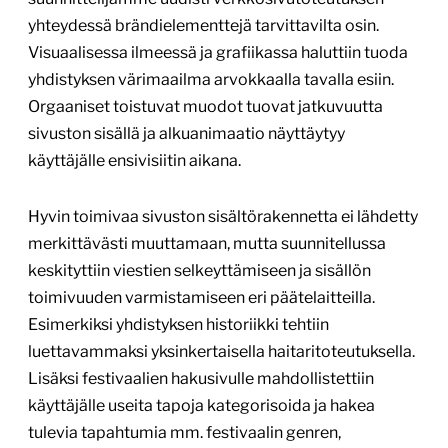
yhteydessä brändielementtejä tarvittavilta osin.
Visuaalisessa ilmeessä ja grafiikassa haluttiin tuoda
yhdistyksen värimaailma arvokkaalla tavalla esiin.
Orgaaniset toistuvat muodot tuovat jatkuvuutta
sivuston sisällä ja alkuanimaatio näyttäytyy
käyttäjälle ensivisiitin aikana.
Hyvin toimivaa sivuston sisältörakennetta ei lähdetty
merkittävästi muuttamaan, mutta suunnitellussa
keskityttiin viestien selkeyttämiseen ja sisällön
toimivuuden varmistamiseen eri päätelaitteilla.
Esimerkiksi yhdistyksen historiikki tehtiin
luettavammaksi yksinkertaisella haitaritoteutuksella.
Lisäksi festivaalien hakusivulle mahdollistettiin
käyttäjälle useita tapoja kategorisoida ja hakea
tulevia tapahtumia mm. festivaalin genren,