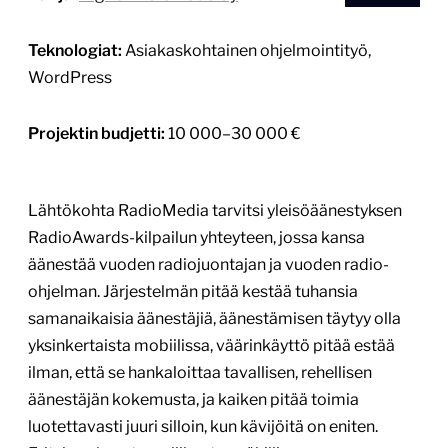
Teknologiat:
Asiakaskohtainen ohjelmointityö,
WordPress
Projektin budjetti:
10 000–30 000 €
Lähtökohta RadioMedia tarvitsi yleisöäänestyksen
RadioAwards-kilpailun yhteyteen, jossa kansa
äänestää vuoden radiojuontajan ja vuoden radio-
ohjelman. Järjestelmän pitää kestää tuhansia
samanaikaisia äänestäjiä, äänestämisen täytyy olla
yksinkertaista mobiilissa, väärinkäyttö pitää estää
ilman, että se hankaloittaa tavallisen, rehellisen
äänestäjän kokemusta, ja kaiken pitää toimia
luotettavasti juuri silloin, kun kävijöitä on eniten.