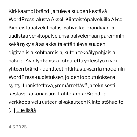
Kirkkaampi brändi ja tulevaisuuden kestävä
WordPress-alusta Akseli Kiinteistöpalveluille Akseli
Kiinteistöpalvelut halusi vahvistaa brändiään ja
uudistaa verkkopalvelunsa palvelemaan paremmin
sekä nykyisiä asiakkaita että tulevaisuuden
digitaalisia kohtaamisia, kuten tekoälypohjaisia
hakuja. Avidlyn kanssa toteutettu yhteistyö nivoi
yhteen brändi-identiteetin kirkastuksen ja modernin
WordPress-uudistuksen, joiden lopputuloksena
syntyi tunnistettava, ymmärrettävä ja teknisesti
kestävä kokonaisuus. Lähtökohta: Brändi ja
verkkopalvelu uuteen aikakauteen Kiinteistöhuolto
[…]
Lue lisää
4.6.2026