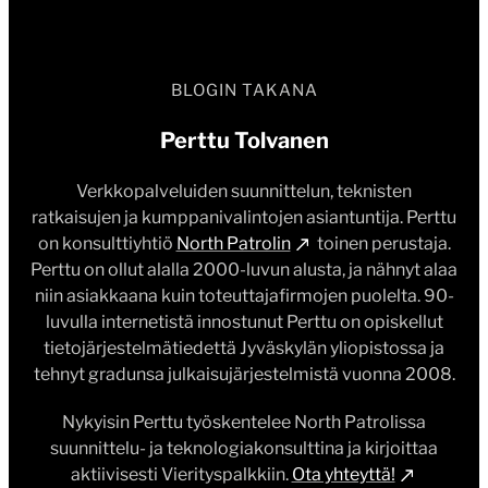
BLOGIN TAKANA
Perttu Tolvanen
Verkkopalveluiden suunnittelun, teknisten
ratkaisujen ja kumppanivalintojen asiantuntija. Perttu
on konsulttiyhtiö
North Patrolin
toinen perustaja.
Perttu on ollut alalla 2000-luvun alusta, ja nähnyt alaa
niin asiakkaana kuin toteuttajafirmojen puolelta. 90-
luvulla internetistä innostunut Perttu on opiskellut
tietojärjestelmätiedettä Jyväskylän yliopistossa ja
tehnyt gradunsa julkaisujärjestelmistä vuonna 2008.
Nykyisin Perttu työskentelee North Patrolissa
suunnittelu- ja teknologiakonsulttina ja kirjoittaa
aktiivisesti Vierityspalkkiin.
Ota yhteyttä!