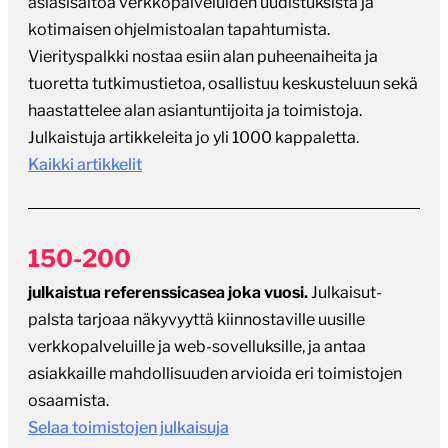
asiasisältöä verkkopalveluiden uudistuksista ja
kotimaisen ohjelmistoalan tapahtumista.
Vierityspalkki nostaa esiin alan puheenaiheita ja
tuoretta tutkimustietoa, osallistuu keskusteluun sekä
haastattelee alan asiantuntijoita ja toimistoja.
Julkaistuja artikkeleita jo yli 1000 kappaletta.
Kaikki artikkelit
150-200
julkaistua referenssicasea joka vuosi.
Julkaisut-
palsta tarjoaa näkyvyyttä kiinnostaville uusille
verkkopalveluille ja web-sovelluksille, ja antaa
asiakkaille mahdollisuuden arvioida eri toimistojen
osaamista.
Selaa toimistojen julkaisuja