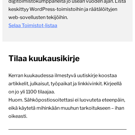
digitoimistokumppaneita jo usean vuoden ajan. Lista
keskittyy WordPress-toimistoihin ja räätälöityjen
web-sovellusten tekijöihin.
Selaa Toimistot-listaa
Tilaa kuukausikirje
Kerran kuukaudessa ilmestyvä uutiskirje koostaa
artikkelit, julkaisut, työpaikat ja linkkivinkit. Kirjeellä
on jo yli 1100 tilaajaa.
Huom. Sähköpostiosoitettasi ei luovuteta eteenpäin,
eikä käytetä mihinkään muuhun tarkoitukseen – ihan
oikeasti.