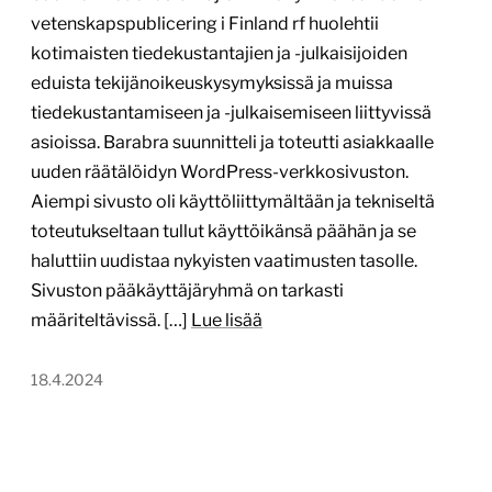
vetenskapspublicering i Finland rf huolehtii
kotimaisten tiedekustantajien ja -julkaisijoiden
eduista tekijänoikeuskysymyksissä ja muissa
tiedekustantamiseen ja -julkaisemiseen liittyvissä
asioissa. Barabra suunnitteli ja toteutti asiakkaalle
uuden räätälöidyn WordPress-verkkosivuston.
Aiempi sivusto oli käyttöliittymältään ja tekniseltä
toteutukseltaan tullut käyttöikänsä päähän ja se
haluttiin uudistaa nykyisten vaatimusten tasolle.
Sivuston pääkäyttäjäryhmä on tarkasti
määriteltävissä. […]
Lue lisää
18.4.2024