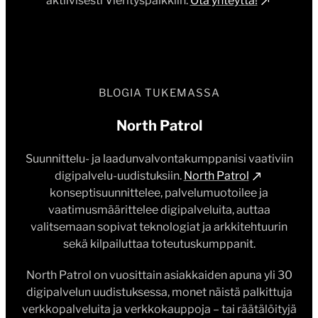
aktiivisesti Vierityspalkkiin.
Ota yhteyttä!
BLOGIA TUKEMASSA
North Patrol
Suunnittelu- ja laadunvalvontakumppanisi vaativiin
digipalvelu-uudistuksiin.
North Patrol
konseptisuunnittelee, palvelumuotoilee ja
vaatimusmäärittelee digipalveluita, auttaa
valitsemaan sopivat teknologiat ja arkkitehtuurin
sekä kilpailuttaa toteutuskumppanit.
North Patrol on vuosittain asiakkaiden apuna yli 30
digipalvelun uudistuksessa, monet näistä palkittuja
verkkopalveluita ja verkkokauppoja – tai räätälöityjä