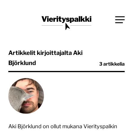
Siirry
Blogi verkkopalveluiden uudistajille ja kehittäjille
suoraan
Vierityspalkki.fi
sisältöön
Artikkelit kirjoittajalta Aki
Björklund
3 artikkelia
Aki Björklund on ollut mukana Vierityspalkin