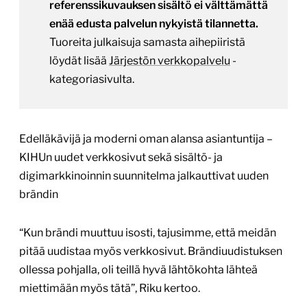
referenssikuvauksen sisältö ei välttämättä
enää edusta palvelun nykyistä tilannetta.
Tuoreita julkaisuja samasta aihepiiristä
löydät lisää
Järjestön verkkopalvelu
-
kategoriasivulta.
Edelläkävijä ja moderni oman alansa asiantuntija –
KIHUn uudet verkkosivut sekä sisältö- ja
digimarkkinoinnin suunnitelma jalkauttivat uuden
brändin
“Kun brändi muuttuu isosti, tajusimme, että meidän
pitää uudistaa myös verkkosivut. Brändiuudistuksen
ollessa pohjalla, oli teillä hyvä lähtökohta lähteä
miettimään myös tätä”, Riku kertoo.