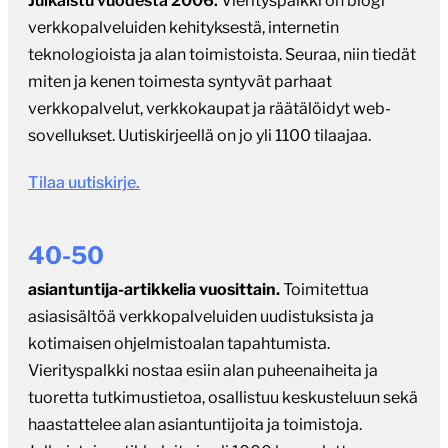
Julkaistu vuodesta 2006.
Vierityspalkki on blogi
verkkopalveluiden kehityksestä, internetin
teknologioista ja alan toimistoista. Seuraa, niin tiedät
miten ja kenen toimesta syntyvät parhaat
verkkopalvelut, verkkokaupat ja räätälöidyt web-
sovellukset. Uutiskirjeellä on jo yli 1100 tilaajaa.
Tilaa uutiskirje.
40-50
asiantuntija-artikkelia vuosittain.
Toimitettua
asiasisältöä verkkopalveluiden uudistuksista ja
kotimaisen ohjelmistoalan tapahtumista.
Vierityspalkki nostaa esiin alan puheenaiheita ja
tuoretta tutkimustietoa, osallistuu keskusteluun sekä
haastattelee alan asiantuntijoita ja toimistoja.