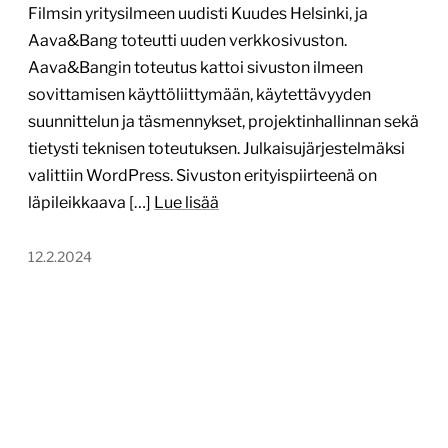
Filmsin yritysilmeen uudisti Kuudes Helsinki, ja
Aava&Bang toteutti uuden verkkosivuston.
Aava&Bangin toteutus kattoi sivuston ilmeen
sovittamisen käyttöliittymään, käytettävyyden
suunnittelun ja täsmennykset, projektinhallinnan sekä
tietysti teknisen toteutuksen. Julkaisujärjestelmäksi
valittiin WordPress. Sivuston erityispiirteenä on
läpileikkaava […]
Lue lisää
12.2.2024