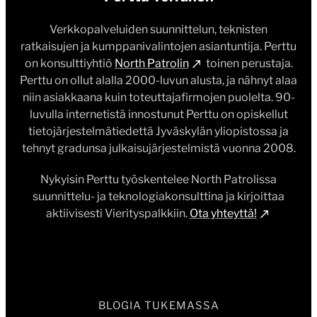
Verkkopalveluiden suunnittelun, teknisten
ratkaisujen ja kumppanivalintojen asiantuntija. Perttu
on konsulttiyhtiö
North Patrolin
toinen perustaja.
Perttu on ollut alalla 2000-luvun alusta, ja nähnyt alaa
niin asiakkaana kuin toteuttajafirmojen puolelta. 90-
luvulla internetistä innostunut Perttu on opiskellut
tietojärjestelmätiedettä Jyväskylän yliopistossa ja
tehnyt gradunsa julkaisujärjestelmistä vuonna 2008.
Nykyisin Perttu työskentelee North Patrolissa
suunnittelu- ja teknologiakonsulttina ja kirjoittaa
aktiivisesti Vierityspalkkiin.
Ota yhteyttä!
BLOGIA TUKEMASSA