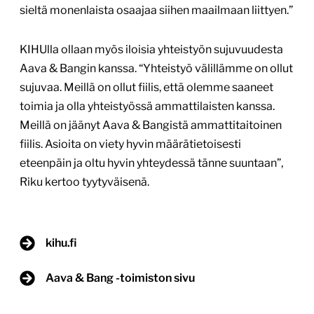
sieltä monenlaista osaajaa siihen maailmaan liittyen.”
KIHUlla ollaan myös iloisia yhteistyön sujuvuudesta
Aava & Bangin kanssa. “Yhteistyö välillämme on ollut
sujuvaa. Meillä on ollut fiilis, että olemme saaneet
toimia ja olla yhteistyössä ammattilaisten kanssa.
Meillä on jäänyt Aava & Bangistä ammattitaitoinen
fiilis. Asioita on viety hyvin määrätietoisesti
eteenpäin ja oltu hyvin yhteydessä tänne suuntaan”,
Riku kertoo tyytyväisenä.
kihu.fi
Aava & Bang -toimiston sivu