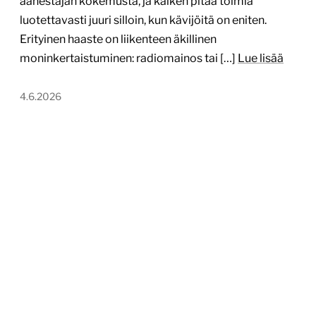
äänestäjän kokemusta, ja kaiken pitää toimia
luotettavasti juuri silloin, kun kävijöitä on eniten.
Erityinen haaste on liikenteen äkillinen
moninkertaistuminen: radiomainos tai […]
Lue lisää
4.6.2026