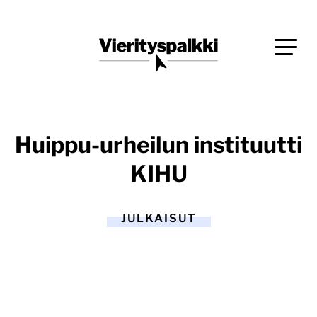
Siirry
Blogi verkkopalveluiden uudistajille ja kehittäjille
suoraan
Vierityspalkki.fi
sisältöön
Huippu-urheilun instituutti
KIHU
JULKAISUT