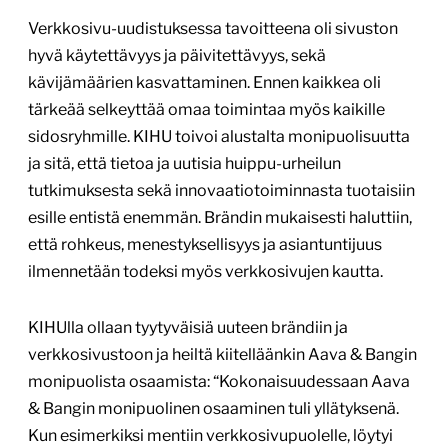
Verkkosivu-uudistuksessa tavoitteena oli sivuston
hyvä käytettävyys ja päivitettävyys, sekä
kävijämäärien kasvattaminen. Ennen kaikkea oli
tärkeää selkeyttää omaa toimintaa myös kaikille
sidosryhmille. KIHU toivoi alustalta monipuolisuutta
ja sitä, että tietoa ja uutisia huippu-urheilun
tutkimuksesta sekä innovaatiotoiminnasta tuotaisiin
esille entistä enemmän. Brändin mukaisesti haluttiin,
että rohkeus, menestyksellisyys ja asiantuntijuus
ilmennetään todeksi myös verkkosivujen kautta.
KIHUlla ollaan tyytyväisiä uuteen brändiin ja
verkkosivustoon ja heiltä kiitelläänkin Aava & Bangin
monipuolista osaamista: “Kokonaisuudessaan Aava
& Bangin monipuolinen osaaminen tuli yllätyksenä.
Kun esimerkiksi mentiin verkkosivupuolelle, löytyi