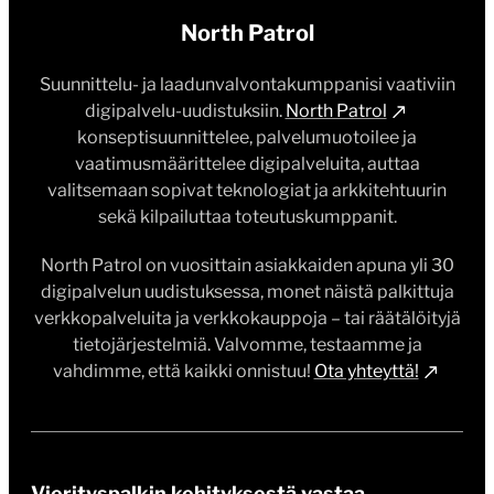
North Patrol
Suunnittelu- ja laadunvalvontakumppanisi vaativiin
digipalvelu-uudistuksiin.
North Patrol
konseptisuunnittelee, palvelumuotoilee ja
vaatimusmäärittelee digipalveluita, auttaa
valitsemaan sopivat teknologiat ja arkkitehtuurin
sekä kilpailuttaa toteutuskumppanit.
North Patrol on vuosittain asiakkaiden apuna yli 30
digipalvelun uudistuksessa, monet näistä palkittuja
verkkopalveluita ja verkkokauppoja – tai räätälöityjä
tietojärjestelmiä. Valvomme, testaamme ja
vahdimme, että kaikki onnistuu!
Ota yhteyttä!
Vierityspalkin kehityksestä vastaa