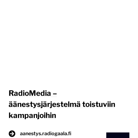
RadioMedia –
äänestysjärjestelmä toistuviin
kampanjoihin
aanestys.radiogaala.fi