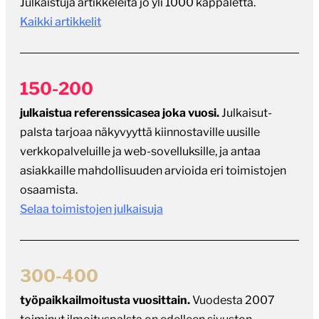
Julkaistuja artikkeleita jo yli 1000 kappaletta.
Kaikki artikkelit
150-200
julkaistua referenssicasea joka vuosi.
Julkaisut-
palsta tarjoaa näkyvyyttä kiinnostaville uusille
verkkopalveluille ja web-sovelluksille, ja antaa
asiakkaille mahdollisuuden arvioida eri toimistojen
osaamista.
Selaa toimistojen julkaisuja
300-400
työpaikkailmoitusta vuosittain.
Vuodesta 2007