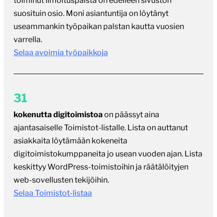
toiminut ilmoituspalsta on edelleen sivuston
suosituin osio. Moni asiantuntija on löytänyt
useammankin työpaikan palstan kautta vuosien
varrella.
Selaa avoimia työpaikkoja
31
kokenutta digitoimistoa
on päässyt aina
ajantasaiselle Toimistot-listalle. Lista on auttanut
asiakkaita löytämään kokeneita
digitoimistokumppaneita jo usean vuoden ajan. Lista
keskittyy WordPress-toimistoihin ja räätälöityjen
web-sovellusten tekijöihin.
Selaa Toimistot-listaa